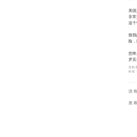
美国
非常
这个
致我
险，
您终
罗宾
发帖
标签
没
发