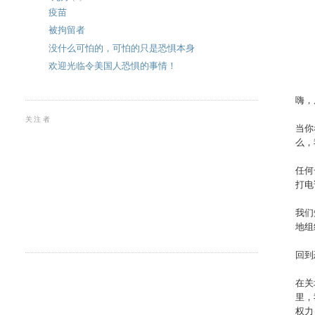
疫苗
被拘留者
没什么可怕的，可怕的只是恐惧本身
欢迎光临令美国人恐惧的事情！
嗨，
关注者
当你
么，
任何
打电
我们
地组
回到恐
在关
里，
权力