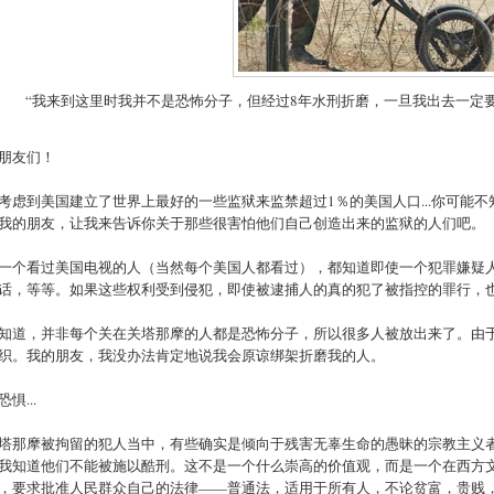
“我来到这里时我并不是恐怖分子，但经过8年水刑折磨，一旦我出去一定
朋友们！
考虑到美国建立了世界上最好的一些监狱来监禁超过1％的美国人口...你可能
我的朋友，让我来告诉你关于那些很害怕他们自己创造出来的监狱的人们吧。
一个看过美国电视的人（当然每个美国人都看过），都知道即使一个犯罪嫌疑
话，等等。如果这些权利受到侵犯，即使被逮捕人的真的犯了被指控的罪行，
知道，并非每个关在关塔那摩的人都是恐怖分子，所以很多人被放出来了。由
织。我的朋友，我没办法肯定地说我会原谅绑架折磨我的人。
惧...
塔那摩被拘留的犯人当中，有些确实是倾向于残害无辜生命的愚昧的宗教主义
我知道他们不能被施以酷刑。这不是一个什么崇高的价值观，而是一个在西方
，要求批准人民群众自己的法律——普通法，适用于所有人，不论贫富，贵贱