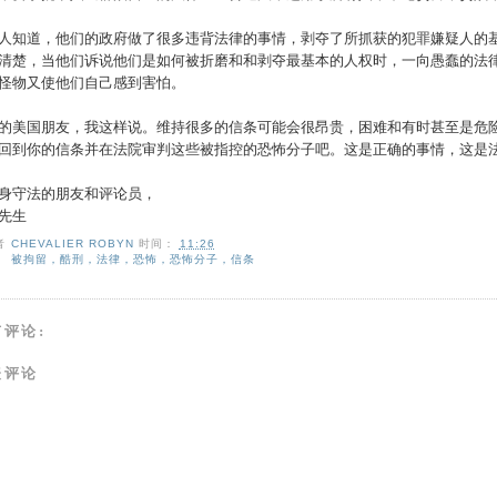
人知道，他们的政府做了很多违背法律的事情，剥夺了所抓获的犯罪嫌疑人的
清楚，当他们诉说他们是如何被折磨和和剥夺最基本的人权时，一向愚蠢的法
怪物又使他们自己感到害怕。
的美国朋友，我这样说。维持很多的信条可能会很昂贵，困难和有时甚至是危
回到你的信条并在法院审判这些被指控的恐怖分子吧。这是正确的事情，这是
身守法的朋友和评论员，
先生
者
CHEVALIER ROBYN
时间：
11:26
：
被拘留，酷刑，法律，恐怖，恐怖分子，信条
有评论:
表评论